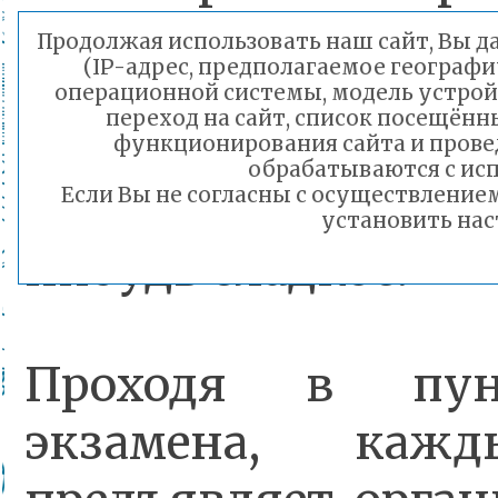
в пункте проведе
Продолжая использовать наш сайт, Вы да
(IP-адрес, предполагаемое географи
аудиторию с со
операционной системы, модель устройс
переход на сайт, список посещённ
взять гелиевые
функционирования сайта и прове
обрабатываются с исп
паспорт, воду и, 
Если Вы не согласны с осуществлени
установить нас
нибудь сладкое.
Проходя в пун
экзамена, каж