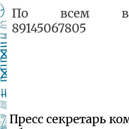
По всем воп
89145067805
Пресс секретарь ко