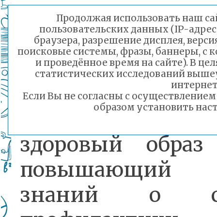
Для участия нео
Продолжая использовать наш сай
пользовательских данных (IP-адрес
снять видео
браузера, разрешение дисплея, верси
поисковые системы, фразы, баннеры, с 
привлекающий в
и проведённое время на сайте). В ц
статистических исследований выше
интернет
к решению соц. 
Если Вы не согласны с осуществление
образом установить наст
популяризирующ
здоровый образ
повышающий у
знаний о сп