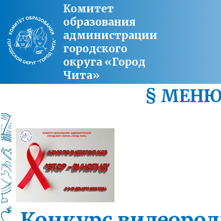
Комитет
образования
администрации
городского
округа «Город
Чита»
§ МЕН
Конкурс видеоро