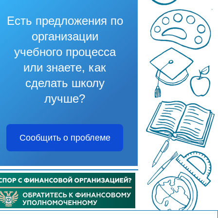
Есть предложения по
организации
учебного процесса
или знаете, как
сделать школу
лучше?
Сообщить о проблеме