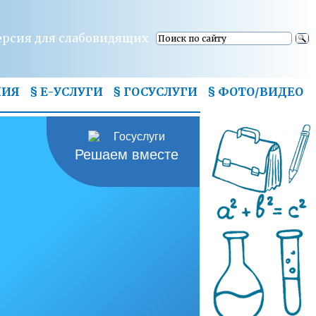
ерсия для слабовидящих
НИЯ
§ Е-УСЛУГИ
§ ГОСУСЛУГИ
§
ФОТО/ВИДЕО
Решаем вместе