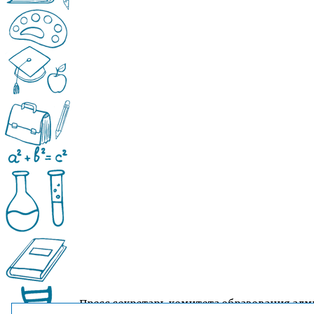
Пресс секретарь комитета образования адм