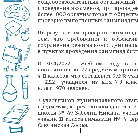
общеобразовательных организаций, 
проведения экзаменов, при проведе
более 1000 организаторов и общест
проверке выполненных олимпиадных 
По результатам проверки олимпиад
том, что требования к объекти
сохранения режима конфиденциаль
в пунктах проведения олимпиад был
В 2021/2022 учебном году в шк
школьников по 22 предметам принял
4-11 классов, что составляет 97,5% у
– 2212 учащихся, из них 7-8 класс-
класс- 970 человек.
7 участников муниципального эта
предметам, в трех олимпиадах стали
школы № 49 Забелин Никита, учени
ученик 11 класса гимназии № 4 Че
Савчинская Софья.