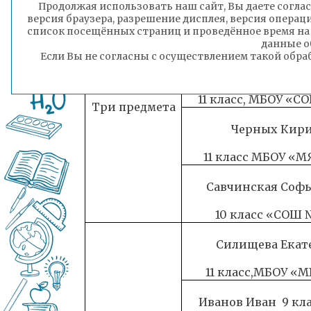
Чимитов Нам
Продолжая использовать наш сайт, Вы даете соглас
версия браузера, разрешение дисплея, версия операц
9 класс, МБОУ «Ги
список посещённых страниц и проведённое время на
21»
данные о
Если Вы не согласны с осуществлением такой обра
Забелин Ники
11 класс, МБОУ «С
Три предмета
Черных Кири
11 класс МБОУ «М
Савчинская Соф
10 класс «СОШ 
Силищева Екат
11 класс,МБОУ «М
Иванов Иван 9 кл