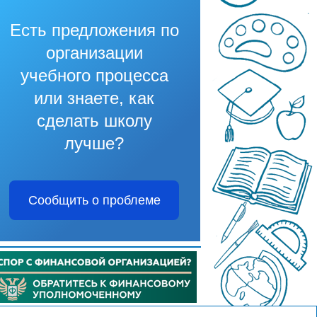
Есть предложения по
организации
учебного процесса
или знаете, как
сделать школу
лучше?
Сообщить о проблеме