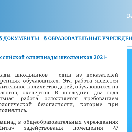
В
§
ДОКУМЕНТЫ
§
ОБРАЗОВАТЕЛЬНЫЕ УЧРЕЖДЕ
оссийской олимпиады школьников 2021-
иады школьников - один из показателей
аренных обучающихся. Эта работа является
ительное количество детей, обучающихся на
агогов, экспертов. В последние два года
льная работа осложняется требованием
ологической безопасности, которые при
полнялись.
импиад в общеобразовательных учреждениях
Чита» задействованы помещения 47