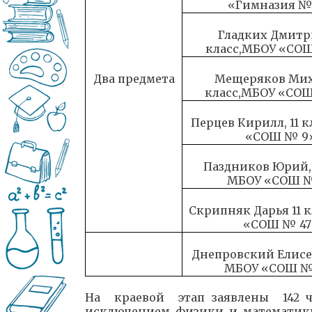
«Гимназия №
Гладких Дмитр
класс,МБОУ «СО
Два предмета
Мещеряков Мих
класс,МБОУ «СО
Перцев Кирилл, 11 
«СОШ № 9
Паздников Юрий, 
МБОУ «СОШ 
Скрипняк Дарья 11 
«СОШ № 47
Днепровский Елисей
МБОУ «СОШ №
На краевой этап заявлены 142 чел
исключением физики и математики