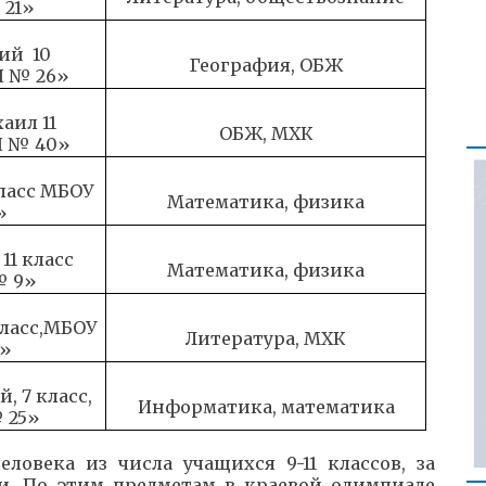
 21»
ий 10
География, ОБЖ
Ш № 26»
аил 11
ОБЖ, МХК
Ш № 40»
класс МБОУ
Математика, физика
»
11 класс
Математика, физика
№ 9»
класс,МБОУ
Литература, МХК
»
, 7 класс,
Информатика, математика
 25»
овека из числа учащихся 9-11 классов, за
. По этим предметам в краевой олимпиаде