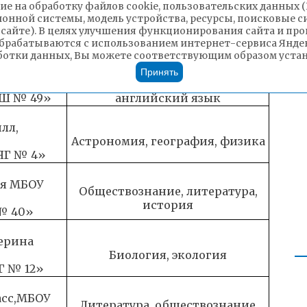
жил,
ие на обработку файлов cookie, пользовательских данных 
Китайский язык, английский
ионной системы, модель устройства, ресурсы, поисковые си
мназия №
язык, физика
 сайте). В целях улучшения функционирования сайта и п
брабатываются с использованием интернет-сервиса Яндек
ботки данных, Вы можете соответствующим образом устано
та,
Математика, обществознание,
Принять
ОШ № 49»
английский язык
лл,
Астрономия, география, физика
ЯГ № 4»
ья МБОУ
Обществознание, литература,
история
№ 40»
ерина
Биология, экология
Г № 12»
асс,МБОУ
Литература, обществознание