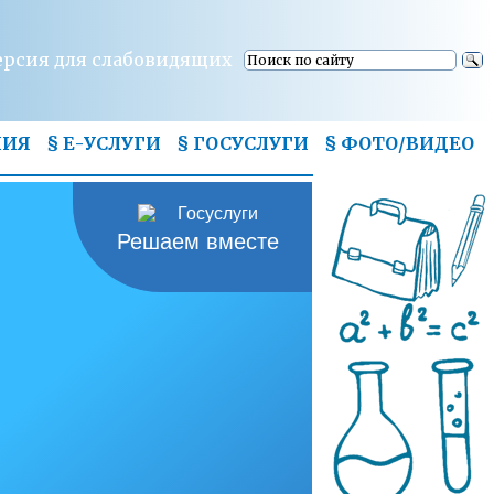
ерсия для слабовидящих
НИЯ
§ Е-УСЛУГИ
§ ГОСУСЛУГИ
§
ФОТО/ВИДЕО
Решаем вместе