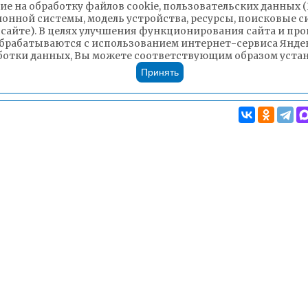
ие на обработку файлов cookie, пользовательских данных 
ионной системы, модель устройства, ресурсы, поисковые си
 сайте). В целях улучшения функционирования сайта и п
брабатываются с использованием интернет-сервиса Яндек
ботки данных, Вы можете соответствующим образом устано
трации городского округа «Город Чита»
Принять