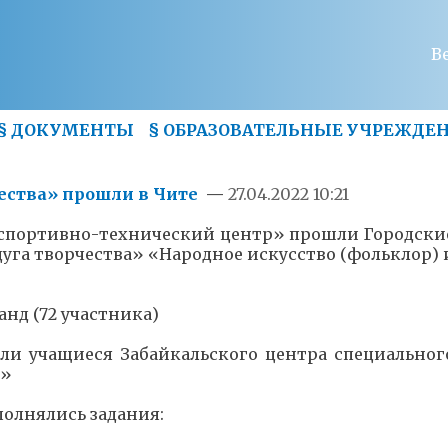
В
§
ДОКУМЕНТЫ
§
ОБРАЗОВАТЕЛЬНЫЕ УЧРЕЖДЕ
чества» прошли в Чите
—
27.04.2022 10:21
 спортивно-технический центр» прошли Городски
Радуга творчества» «Народное искусство (фольклор) 
анд (72 участника)
ли учащиеся Забайкальского центра специальног
р»
олнялись задания: