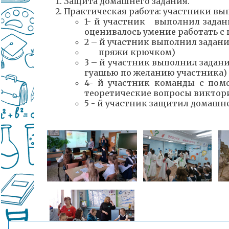
Защита домашнего задания.
Практическая работа: участники вы
1- й участник выполнил задани
оценивалось умение работать с
2 – й участник выполнил задани
пряжи крючком)
3 – й участник выполнил задан
гуашью по желанию участника)
4- й участник команды с пом
теоретические вопросы виктор
5 - й участник защитил домашне