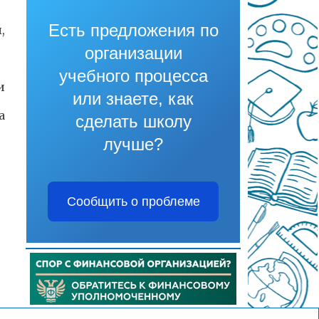
Есть предложения по
,
организации
учебного процесса
и
или знаете, как
а
сделать школу
лучше?
Сообщить о проблеме