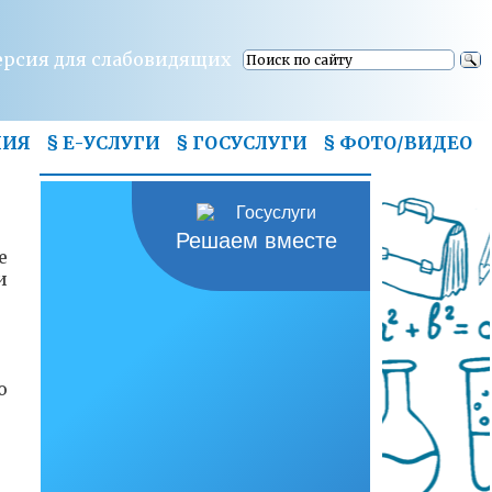
ерсия для слабовидящих
НИЯ
§ Е-УСЛУГИ
§ ГОСУСЛУГИ
§
ФОТО/ВИДЕО
Решаем вместе
е
и
о