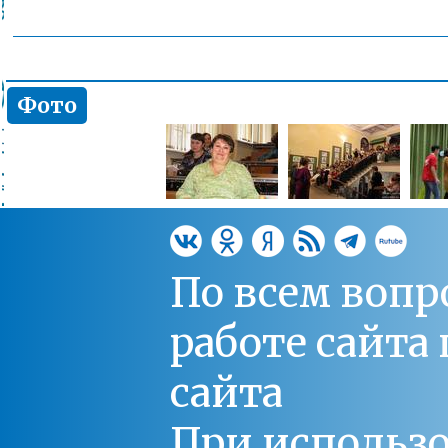
Фото
По всем вопр
работе сайт
сайта
При использо