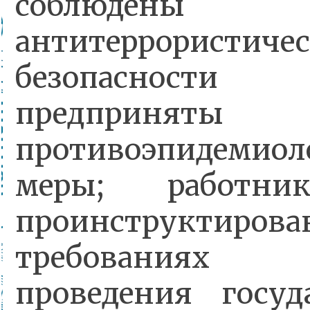
соблюдены у
антитеррористиче
безопасно
предприняты
противоэпидемиол
меры; работн
проинструктир
требованиях 
проведения госуд