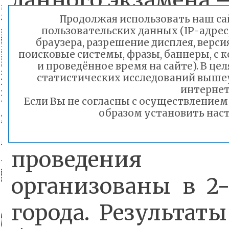
данного экзамена 
Продолжая использовать наш сай
пользовательских данных (IP-адрес
браузера, разрешение дисплея, верси
Количество
поисковые системы, фразы, баннеры, с 
и проведённое время на сайте). В ц
зарегистрированн
статистических исследований выше
интернет
участников по ин
Если Вы не согласны с осуществление
образом установить наст
языкам – 240.
проведени
организованы в 2
города. Результат