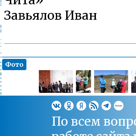
Завьялов Иван
Фото
По всем вопр