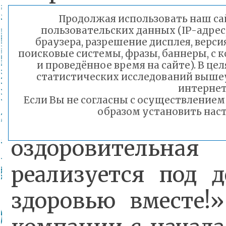
выполнили о
Продолжая использовать наш сай
пользовательских данных (IP-адрес
аппликацию «В
браузера, разрешение дисплея, верси
поисковые системы, фразы, баннеры, с 
глубинах».
и проведённое время на сайте). В ц
статистических исследований выше
интернет
Если Вы не согласны с осуществление
образом установить наст
В МБДОУ №68
оздоровительная
реализуется под 
здоровью вместе!