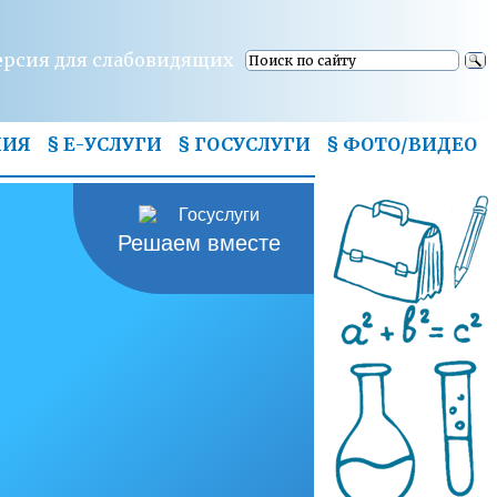
ерсия для слабовидящих
НИЯ
§ Е-УСЛУГИ
§ ГОСУСЛУГИ
§
ФОТО/ВИДЕО
Решаем вместе