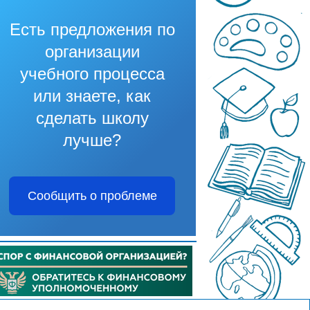
Есть предложения по
организации
учебного процесса
или знаете, как
сделать школу
лучше?
Сообщить о проблеме