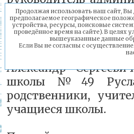
«Город Чита» А
Продолжая использовать наш сайт, Вы д
предполагаемое географическое положен
Сапожников, председа
устройства, ресурсы, поисковые систем
проведённое время на сайте). В целях
Читы Оксана Иванов
вышеуказанные данные обр
Если Вы не согласны с осуществлени
Секержитского – 
на
Александр Сергееви
школы №49 Руслан
родственники, учител
учащиеся школы.