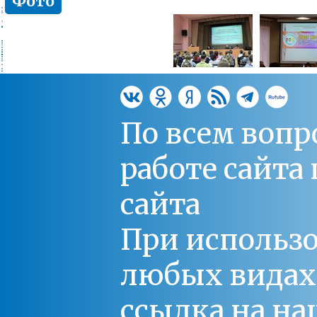
Фото
По всем вопр
работе сайт
сайта
При использо
любых видах С
ссылка на на