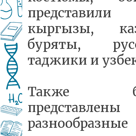
представили
кыргызы, каз
буряты, русс
таджики и узбе
Также б
представлены
разнообразные