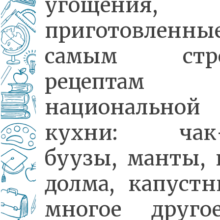
угощения,
приготовленны
самым стро
рецептам
национальной
кухни: чак-
буузы, манты, 
долма, капуст
многое друго