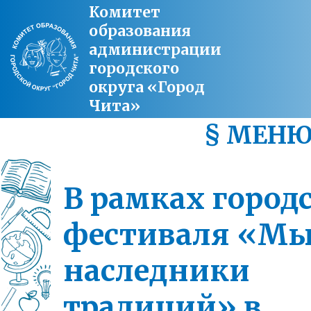
Комитет
образования
администрации
городского
округа «Город
Чита»
§ МЕН
В рамках город
фестиваля «М
наследники
традиций» в