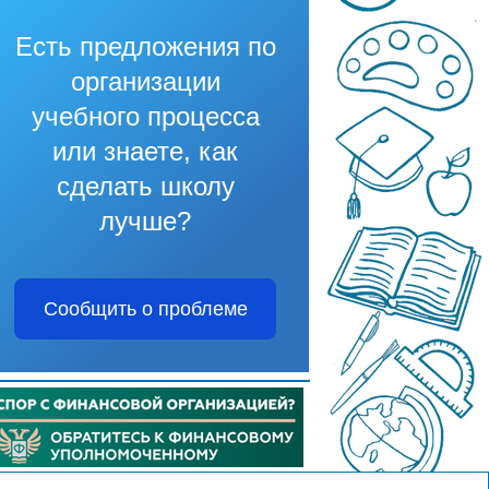
Есть предложения по
организации
учебного процесса
или знаете, как
сделать школу
лучше?
Сообщить о проблеме