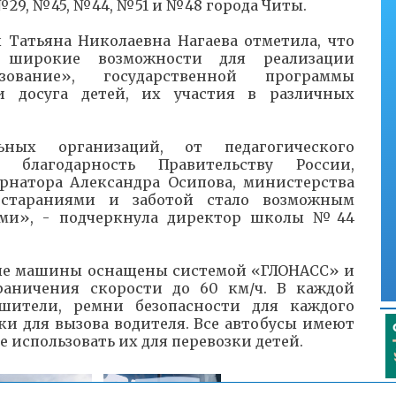
№29, №45, №44, №51 и №48 города Читы.
Татьяна Николаевна Нагаева отметила, что
 широкие возможности для реализации
зование», государственной программы
и досуга детей, их участия в различных
ьных организаций, от педагогического
благодарность Правительству России,
ернатора Александра Осипова, министерства
 стараниями и заботой стало возможным
ми», - подчеркнула директор школы №44
ые машины оснащены системой «ГЛОНАСС» и
раничения скорости до 60 км/ч. В каждой
шители, ремни безопасности для каждого
и для вызова водителя. Все автобусы имеют
использовать их для перевозки детей.