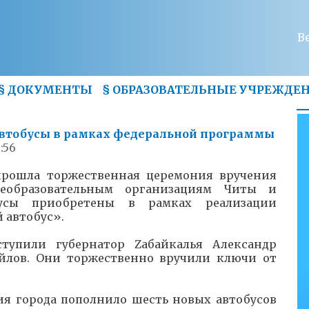
В
§
ДОКУМЕНТЫ
§
ОБРАЗОВАТЕЛЬНЫЕ УЧРЕЖДЕ
автобусы в рамках федеральной программы
9:56
прошла торжественная церемония вручения
еобразовательным организациям Читы и
бусы приобретены в рамках реализации
 автобус».
тупили губернатор Zабайкалья Александр
йлов. Они торжественно вручили ключи от
я города пополнило шесть новых автобусов