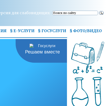
ерсия для слабовидящих
НИЯ
§ Е-УСЛУГИ
§ ГОСУСЛУГИ
§
ФОТО/ВИДЕО
Решаем вместе