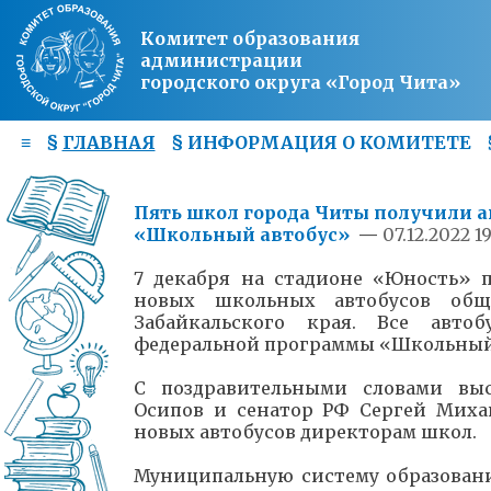
Комитет образования
администрации
городского округа «Город Чита»
≡
§
ГЛАВНАЯ
§
ИНФОРМАЦИЯ О КОМИТЕТЕ
Пять школ города Читы получили 
«Школьный автобус»
—
07.12.2022 1
7 декабря на стадионе «Юность» 
новых школьных автобусов общ
Забайкальского края. Все авто
федеральной программы «Школьный
С поздравительными словами выс
Осипов и сенатор РФ Сергей Миха
новых автобусов директорам школ.
Муниципальную систему образовани