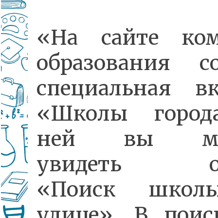
«На сайте ком
образования со
специальная вк
«Школы город
ней вы мо
увидеть о
«Поиск школ
улице». В поис