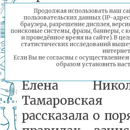
Марины Анатол
Продолжая использовать наш сай
пользовательских данных (IP-адрес
Секержитской.
браузера, разрешение дисплея, верси
поисковые системы, фразы, баннеры, с 
и проведённое время на сайте). В ц
статистических исследований выше
Начальник о
интернет
Если Вы не согласны с осуществление
образом установить наст
общего образо
Елена Никол
Тамаровская
рассказала о пор