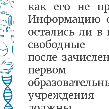
как его не п
Информацию о
остались ли в
свободные 
после зачисле
первом эт
образовательн
учреждения
должны