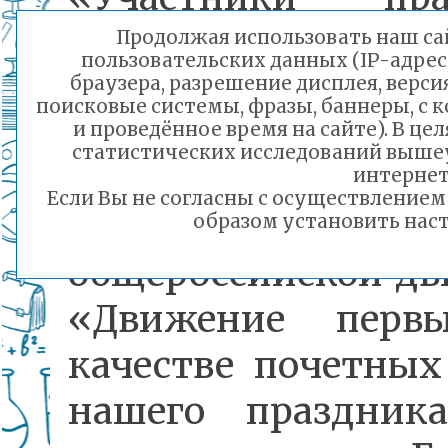
представили
Продолжая использовать наш сай
пользовательских данных (IP-адрес
школьные объедин
браузера, разрешение дисплея, верси
поисковые системы, фразы, баннеры, с 
теперь все много
и проведённое время на сайте). В ц
статистических исследований выше
детских иниц
интернет
Если Вы не согласны с осуществление
объединит
образом установить наст
общероссийской д
«Движение перв
качестве почетных
нашего праздник