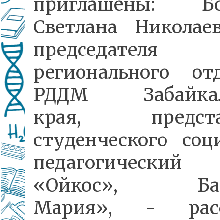
приглашены: Бо
Светлана Николае
председателя 
регионального от
РДДМ Забайкал
края, предста
студенческого соц
педагогический 
«Ойкос», Бат
Мария», - расс