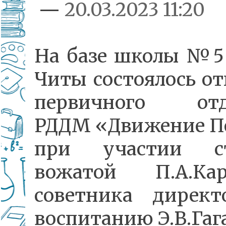
—
20.03.2023 11:20
На базе школы №5
Читы состоялось о
первичного отд
РДДМ «Движение П
при участии с
вожатой П.А.Кара
советника директ
воспитанию Э.В.Гаг