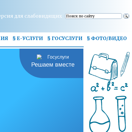
ерсия для слабовидящих
НИЯ
§ Е-УСЛУГИ
§ ГОСУСЛУГИ
§
ФОТО/ВИДЕО
Решаем вместе