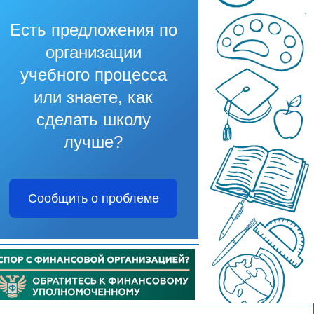
Есть предложения по
организации
учебного процесса
или знаете, как
сделать школу
лучше?
Сообщить о проблеме