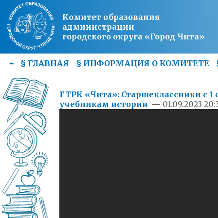
Комитет образования
администрации
городского округа «Город Чита»
≡
§
ГЛАВНАЯ
§
ИНФОРМАЦИЯ О КОМИТЕТЕ
ГТРК «Чита»: Старшеклассники с 1 
учебникам истории
—
01.09.2023 20: