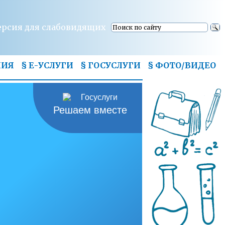
ерсия для слабовидящих
НИЯ
§ Е-УСЛУГИ
§ ГОСУСЛУГИ
§
ФОТО/ВИДЕО
Решаем вместе