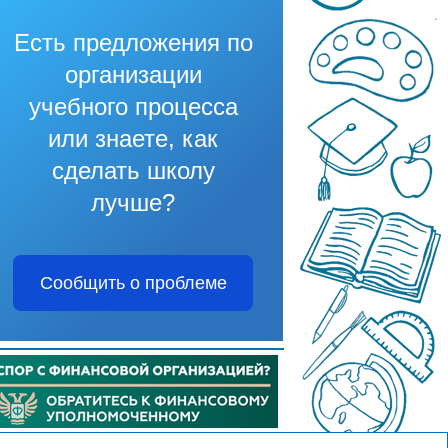
Есть предложения по
организации
учебного процесса
или знаете, как
сделать школу
лучше?
Сообщить о проблеме