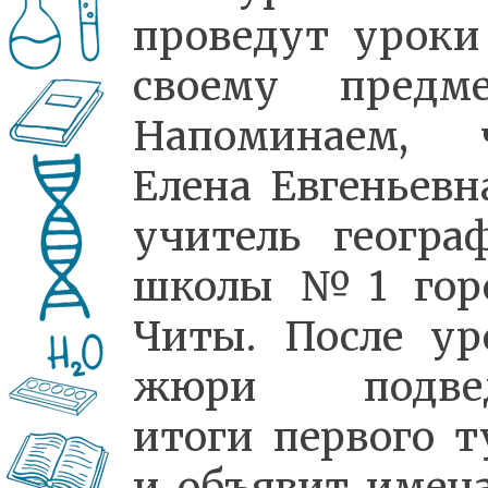
проведут уроки
своему предме
Напоминаем, 
Елена Евгеньевн
учитель геогра
школы №1 гор
Читы. После ур
жюри подвед
итоги первого т
и объявит имена