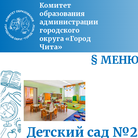
Комитет
образования
администрации
городского
округа «Город
Чита»
§ МЕН
Детский сад №2