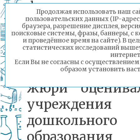
федеральном
Продолжая использовать наш сай
конкурсе при
пользовательских данных (IP-адрес
браузера, разрешение дисплея, верси
поисковые системы, фразы, баннеры, с 
участие 5000 де
и проведённое время на сайте). В ц
статистических исследований выше
садов со всей ст
интернет
Если Вы не согласны с осуществление
Прежде всего, 
образом установить наст
жюри оценива
учреждения
дошкольного
образования