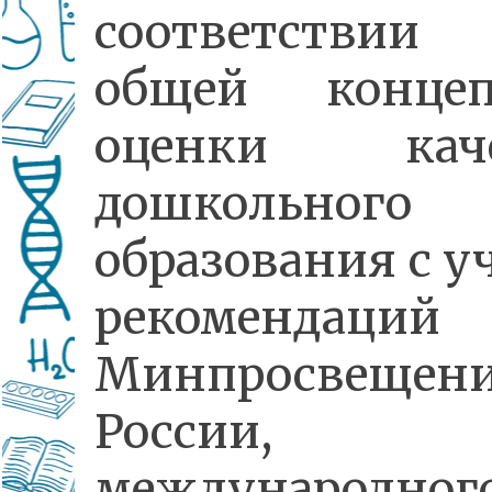
соответств
общей концеп
оценки каче
дошкольного
образования с у
рекомендаций
Минпросвещен
России,
международног