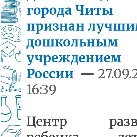
города Читы
признан лучш
дошкольным
учреждением
России
—
27.09.
16:39
Центр разв