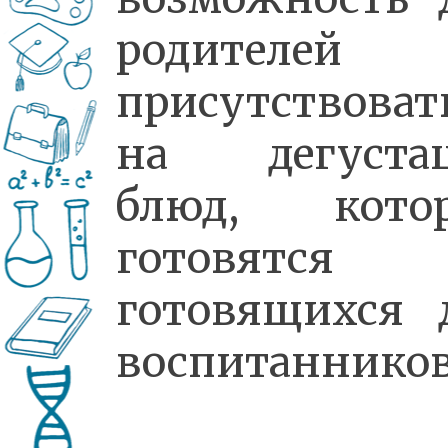
родителей
присутствоват
на дегуста
блюд, кото
готовятся
готовящихся 
воспитаннико