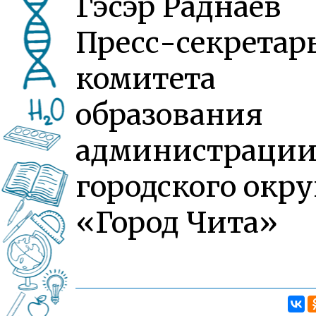
Гэсэр Раднаев
Пресс-секретар
комитета
образования
администраци
городского окру
«Город Чита»