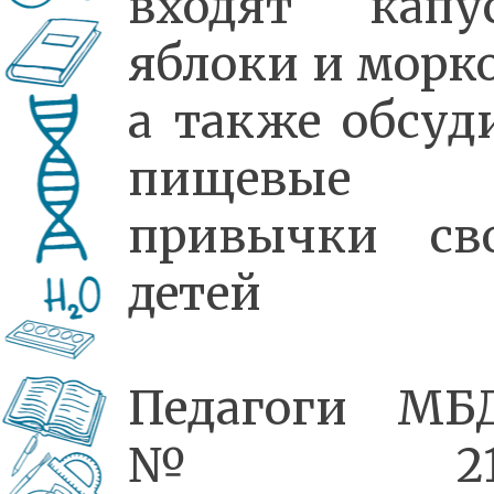
входят капус
яблоки и морко
а также обсуд
пищевые
привычки св
детей
Педагоги МБ
№21,