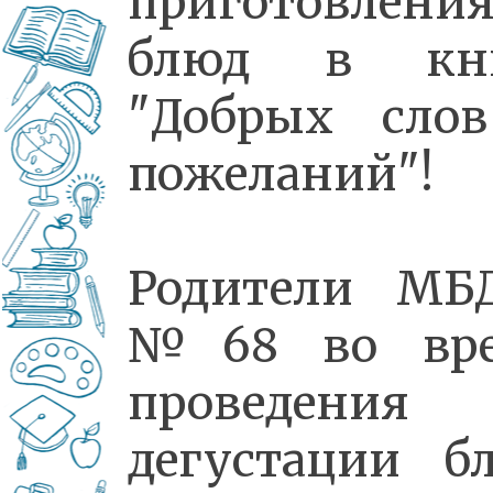
приготовлени
блюд в кн
"Добрых сло
пожеланий"!
Родители МБ
№68 во вр
проведения
дегустации б