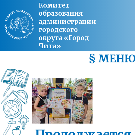
Комитет
образования
администрации
городского
округа «Город
Чита»
§ МЕН
Продолжается