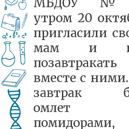
МБДОУ №
утром 20 октя
пригласили св
мам и п
позавтракать
вместе с ними.
завтрак б
омлет
помидорами,