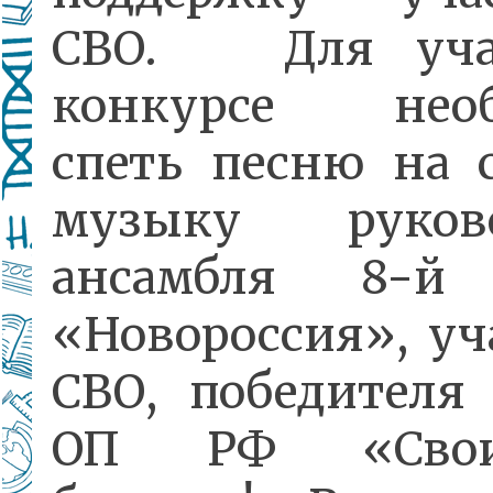
СВО. Для уча
конкурсе необ
спеть песню на 
музыку руково
ансамбля 8-й
«Новороссия», уч
СВО, победителя
ОП РФ «Сво