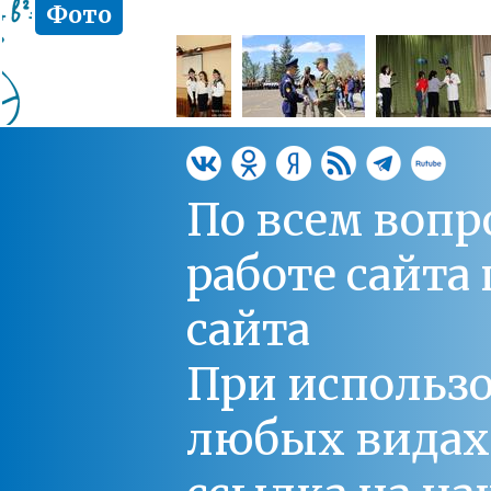
Фото
По всем вопр
работе сайт
сайта
При использо
любых видах С