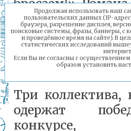
бросаем!» Романа
Продолжая использовать наш сай
Желающие 
пользовательских данных (IP-адрес
браузера, разрешение дисплея, верси
отправить свои
поисковые системы, фразы, баннеры, с 
и проведённое время на сайте). В ц
статистических исследований выше
(видеозаписи)
интернет
Если Вы не согласны с осуществление
февраля.
образом установить наст
Три коллектива, 
одержат поб
конкурсе, с