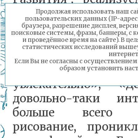
поддержке 
Продолжая использовать наш сай
пользовательских данных (IP-адрес
президентских грант
браузера, разрешение дисплея, верси
поисковые системы, фразы, баннеры, с 
и проведённое время на сайте). В ц
статистических исследований выше
Вот только часть 
интернет
Если Вы не согласны с осуществление
«Было необы
образом установить наст
увлекательно», «
довольно-таки инт
больше всего п
рисование, проникл