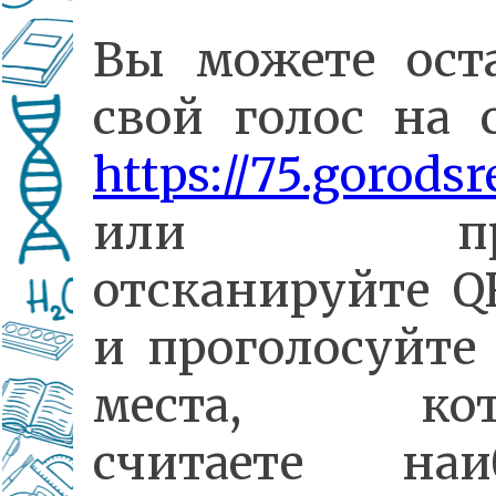
Вы можете ост
свой голос на с
https://75.gorodsr
или про
отсканируйте Q
и проголосуйте 
места, кот
считаете наи