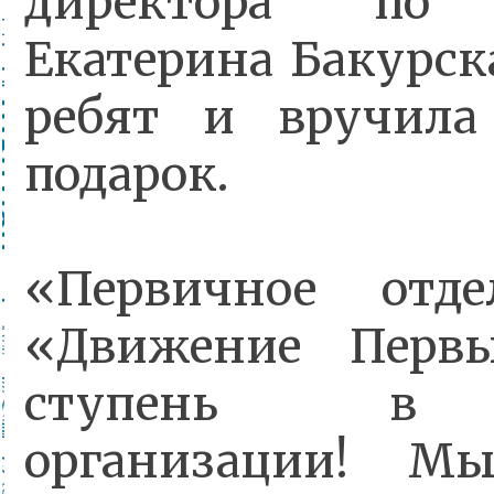
директора по 
Екатерина Бакурск
ребят и вручила
подарок.
«Первичное отд
«Движение Перв
ступень в 
организации! М