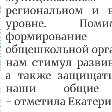
региональном и в
уровне. Поми
формирован
общешкольной орг
нам стимул развив
а также защищать
наши общие ц
- отметила Екатери