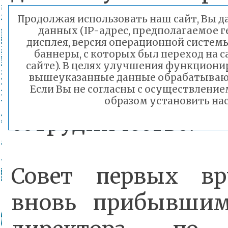
дальнейшей актив
Продолжая использовать наш сайт, Вы да
данных (IP-адрес, предполагаемое г
также вручил бла
дисплея, версия операционной системы
баннеры, с которых был переход на 
письмо волонтер
сайте). В целях улучшения функциони
вышеуказанные данные обрабатываютс
«Дари добро» за 
Если Вы не согласны с осуществлени
образом установить нас
сотрудничество.
Совет первых вр
вновь прибывшим