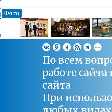
Фото
По всем вопр
работе сайт
сайта
При использо
любых видах С