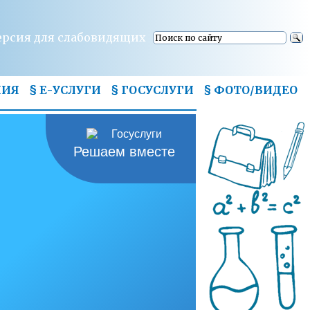
ерсия для слабовидящих
НИЯ
§ Е-УСЛУГИ
§ ГОСУСЛУГИ
§
ФОТО/ВИДЕО
Решаем вместе