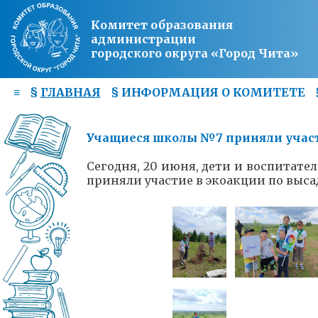
Комитет образования
администрации
городского округа «Город Чита»
≡
§
ГЛАВНАЯ
§
ИНФОРМАЦИЯ О КОМИТЕТЕ
Учащиеся школы №7 приняли участ
Сегодня, 20 июня, дети и воспитат
приняли участие в экоакции по выса