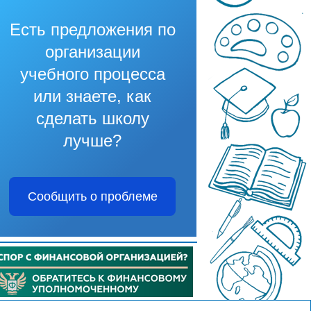
Есть предложения по
организации
учебного процесса
или знаете, как
сделать школу
лучше?
Сообщить о проблеме