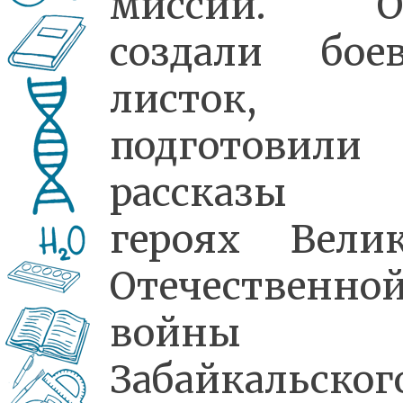
миссии. О
создали бое
листок,
подготовили
рассказы
героях Вели
Отечественно
войны 
Забайкальског