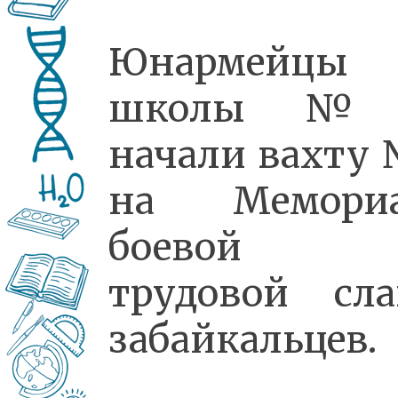
Юнармейцы
школы №
начали вахту
на Мемориа
боевой
трудовой сл
забайкальцев.