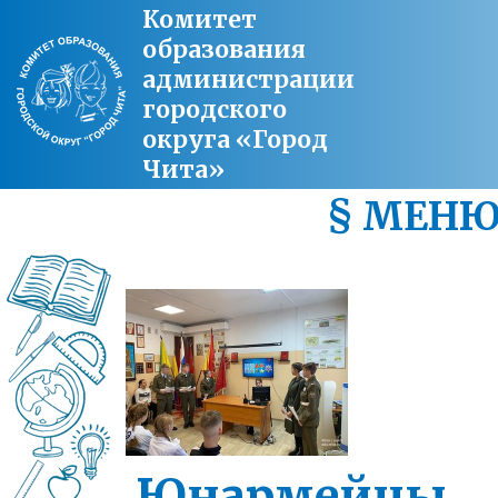
Комитет
образования
администрации
городского
округа «Город
Чита»
§ МЕН
Юнармейцы