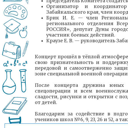
Председатель Комитета солдатск
Организатор и координат
Забайкальского края, член коор
Брик И. Е. — член Региональ
регионального отделения Все
РОССИЯ», депутат Думы городс
участник боевых действий.
Краузе Е. В. — руководитель Заб
Концерт прошёл в тёплой атмосфере
свою признательность и поддержк
передовой и самоотверженно защ
зоне специальной военной операции
После концерта дружина юны
спецоперации и всем военнослуж
сладости, рисунки и открытки с п
от детей.
Благодарим за содействие в под
учеников школ №6, 9, 23, 26 и 52, а 