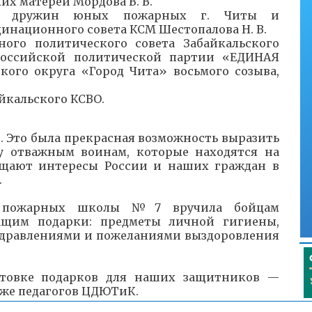
их матерей Мордова В. В.
ор дружин юных пожарных г. Читы и
динационного совета КСМ Шестопалова Н. В.
ного политического совета Забайкальского
российской политической партии «ЕДИНАЯ
кого округа «Город Чита» восьмого созыва,
айкальского КСВО.
. Это была прекрасная возможность выразить
у отважным воинам, которые находятся на
ищают интересы России и наших граждан в
.
х пожарных школы №7 вручила бойцам
ащим подарки: предметы личной гигиены,
оздравлениями и пожеланиями выздоровления
готовке подарков для наших защитников —
также педагогов ЦДЮТиК.