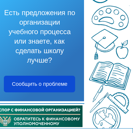
Есть предложения по
организации
учебного процесса
или знаете, как
сделать школу
лучше?
Сообщить о проблеме