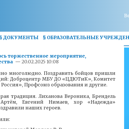
В
§
ДОКУМЕНТЫ
§
ОБРАЗОВАТЕЛЬНЫЕ УЧРЕЖДЕ
ось торжественное мероприятие,
ества
—
20.02.2025 10:08
енно многолюдно. Поздравить бойцов пришли
ций: Доброцентр МБУ ДО «ЦДЮТиК», Комитет
 Россия», Профсоюз образования и другие.
брая традиция. Лиханова Вероника, Брендель
Артём, Евгений Нимаев, хор «Надежда»
оздравили наших героев.
или: