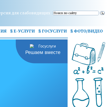
ерсия для слабовидящих
НИЯ
§ Е-УСЛУГИ
§ ГОСУСЛУГИ
§
ФОТО/ВИДЕО
Решаем вместе