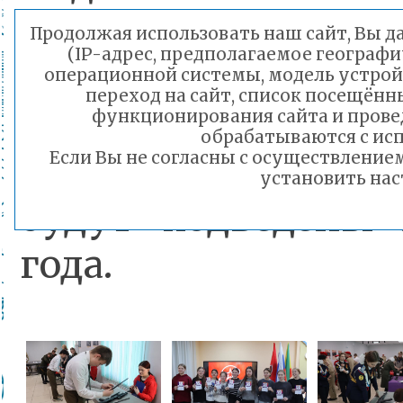
Продолжая использовать наш сайт, Вы да
(IP-адрес, предполагаемое географи
По итогам соре
операционной системы, модель устройс
переход на сайт, список посещённ
участники получ
функционирования сайта и прове
обрабатываются с исп
об участии. Ито
Если Вы не согласны с осуществлени
установить нас
будут подведены 
года.