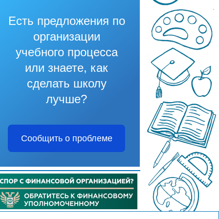
Есть предложения по
организации
учебного процесса
или знаете, как
сделать школу
лучше?
Сообщить о проблеме