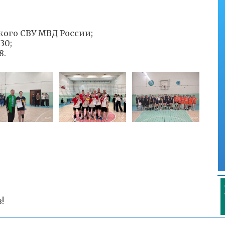
кого СВУ МВД России;
30;
8.
!