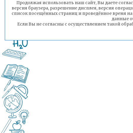
Продолжая использовать наш сайт, Вы даете соглас
Гэсэр Раднаев
версия браузера, разрешение дисплея, версия операц
Пресс-секретарь комитета образования
список посещённых страниц и проведённое время на
администрации городского округа «Город 
данные о
Если Вы не согласны с осуществлением такой обра