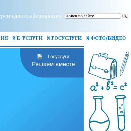
ерсия для слабовидящих
НИЯ
§ Е-УСЛУГИ
§ ГОСУСЛУГИ
§
ФОТО/ВИДЕО
Решаем вместе