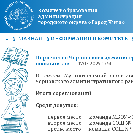
Комитет образования
администрации
городского округа «Город Чита»
≡
§
ГЛАВНАЯ
§
ИНФОРМАЦИЯ О КОМИТЕТЕ
Первенство Черновского администр
школьников
—
17.03.2025 13:51
В рамках Муниципальной спортив
Черновского административного рай
Итоги соревнований
Среди девушек:
первое место — команда МБОУ 
второе место — команда СОШ № 
третье место — команда СОШ № 