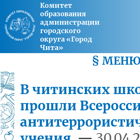
Комитет
образования
администрации
городского
округа «Город
Чита»
§ МЕН
В читинских шк
прошли Всеросс
антитеррористи
учения
—
30.04.