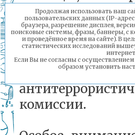
участие предста
Продолжая использовать наш сай
пользовательских данных (IP-адрес
комитета образ
браузера, разрешение дисплея, верси
поисковые системы, фразы, баннеры, с 
Читы, сотрудник
и проведённое время на сайте). В ц
статистических исследований выше
Росгвардии, М
интернет
Если Вы не согласны с осуществление
образом установить наст
также чл
антитеррористич
комиссии.