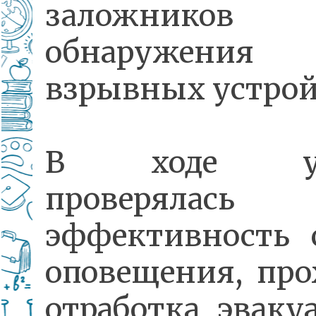
заложник
обнаружения
взрывных устрой
В ходе уч
проверялась
эффективность 
оповещения, про
отработка эваку