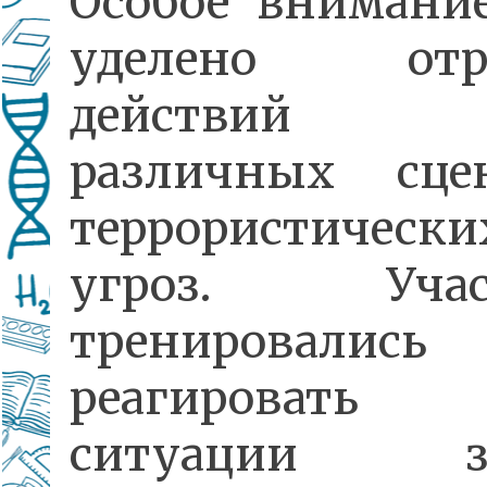
Особое внимани
уделено отра
действий
различных сце
террористически
угроз. Учас
тренировались
реагироват
ситуации за