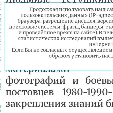
Семихатове, благодар
Продолжая использовать наш сай
пользовательских данных (IP-адрес
традиция сохраняе
браузера, разрешение дисплея, верси
поисковые системы, фразы, баннеры, с 
дней.
и проведённое время на сайте). В ц
статистических исследований выше
интернет
Если Вы не согласны с осуществление
Ребята также работал
образом установить наст
материалами – 
фотографий и боев
постовцев 1980-1990
закрепления знаний б