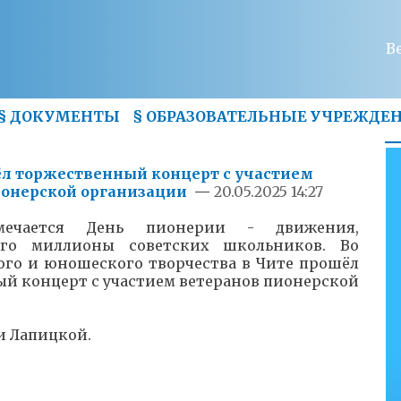
В
§
ДОКУМЕНТЫ
§
ОБРАЗОВАТЕЛЬНЫЕ УЧРЕЖДЕ
ёл торжественный концерт с участием
ионерской организации
—
20.05.2025 14:27
мечается День пионерии - движения,
его миллионы советских школьников. Во
ого и юношеского творчества в Чите прошёл
й концерт с участием ветеранов пионерской
и Лапицкой.