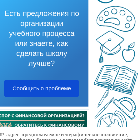
Есть предложения по
организации
учебного процесса
или знаете, как
сделать школу
лучше?
Сообщить о проблеме
(IP-адрес, предполагаемое географическое положение,