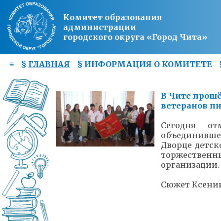
Комитет образования
администрации
городского округа «Город Чита»
≡
§
ГЛАВНАЯ
§
ИНФОРМАЦИЯ О КОМИТЕТЕ
В Чите прош
ветеранов п
Сегодня от
объединивш
Дворце детск
торжественны
организации.
Сюжет Ксени