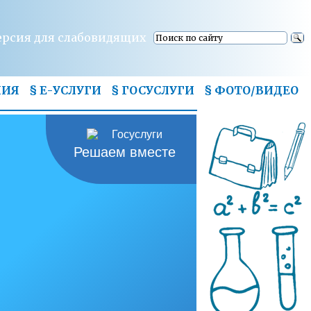
ерсия для слабовидящих
НИЯ
§ Е-УСЛУГИ
§ ГОСУСЛУГИ
§
ФОТО/ВИДЕО
Решаем вместе