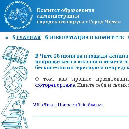
Комитет образования
администрации
городского округа «Город Чита»
≡
§
ГЛАВНАЯ
§
ИНФОРМАЦИЯ О КОМИТЕТЕ
В Чите 28 июня на площади Ленина 
попрощаться со школой и отметить
бесконечно интересную и непредс
О том, как прошло праздновани
фоторепортаже
. Ищите себя и своих
МК в Чите | Новости Забайкалья