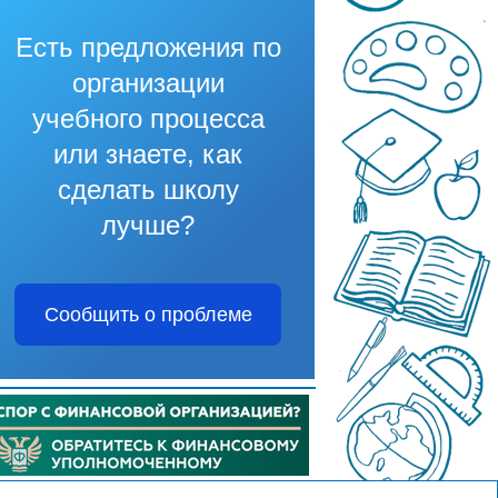
Есть предложения по
организации
учебного процесса
или знаете, как
сделать школу
лучше?
Сообщить о проблеме