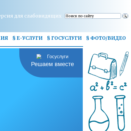
ерсия для слабовидящих
НИЯ
§ Е-УСЛУГИ
§ ГОСУСЛУГИ
§
ФОТО/ВИДЕО
Решаем вместе