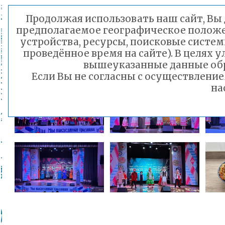
Благодарим всех учас
Продолжая использовать наш сайт, Вы д
предполагаемое географическое положен
дальнейших творчески
устройства, ресурсы, поисковые систем
проведённое время на сайте). В целях
вышеуказанные данные обр
Если Вы не согласны с осуществлени
на