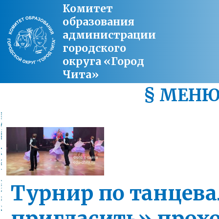
Комитет
образования
администрации
городского
округа «Город
Чита»
§ МЕН
Турнир по танцев
пригласить» прохо