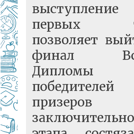
выступлени
первых т
позволяет вый
финал Вс
Дипломы
победителе
призеров
заключительно
этапа состяза