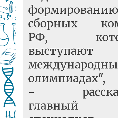
формировани
сборных ко
РФ, кото
выступают
международны
олимпиадах",
- рассказ
главный