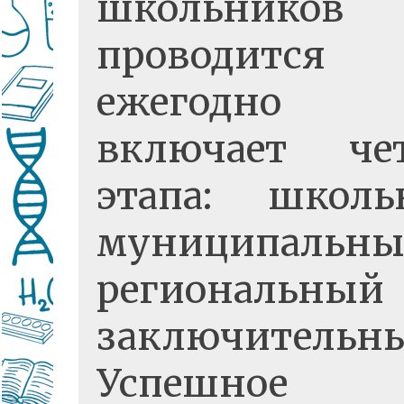
школьников
проводится
ежегодн
включает че
этапа: школь
муниципальны
региональн
заключительн
Успешное