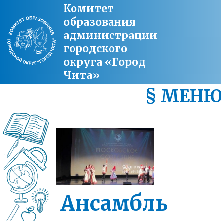
Комитет
образования
администрации
городского
округа «Город
Чита»
§ МЕН
Ансамбль