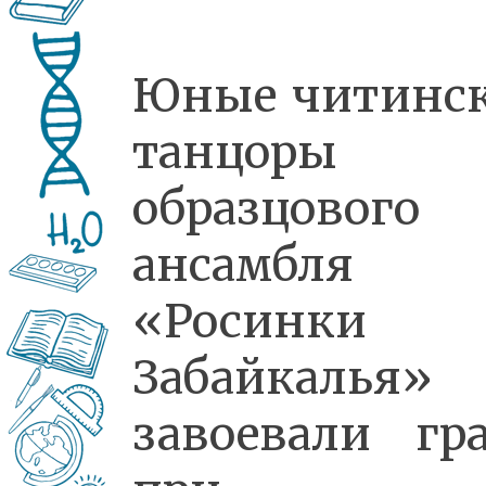
Юные читинс
танцоры
образцового
ансамбля
«Росинки
Забайкалья»
завоевали гр