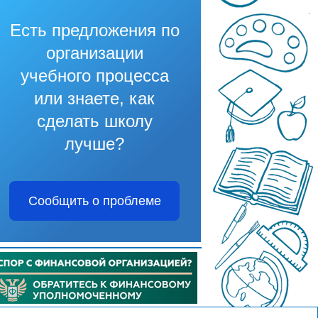
Есть предложения по
организации
учебного процесса
или знаете, как
сделать школу
лучше?
Сообщить о проблеме