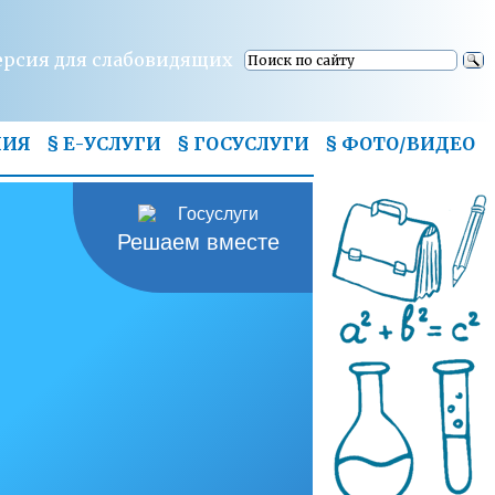
ерсия для слабовидящих
НИЯ
§ Е-УСЛУГИ
§ ГОСУСЛУГИ
§
ФОТО/ВИДЕО
Решаем вместе