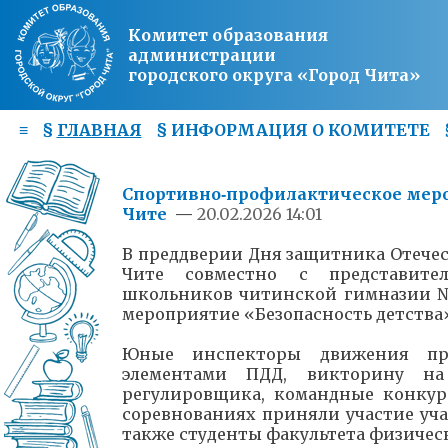
Комитет образования
администрации
городского округа «Город Чита»
≡
§
ГЛАВНАЯ
§
ИНФОРМАЦИЯ О КОМИТЕТЕ
Спортивно‑профилактическое меро
Чите
—
20.02.2026 14:01
В преддверии Дня защитника Отечес
Чите совместно с представите
школьников читинской гимназии №
мероприятие «Безопасность детства
Юные инспекторы движения пре
элементами ПДД, викторину на
регулировщика, командные конкур
соревнованиях приняли участие уча
также студенты факультета физичес