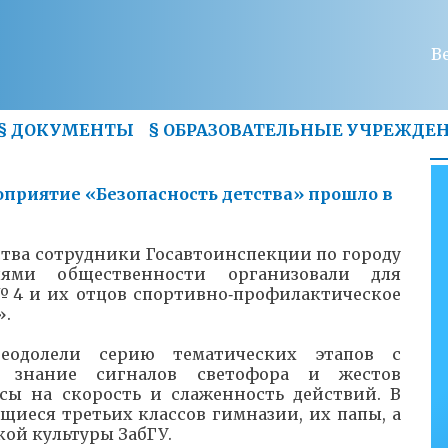
В
§
ДОКУМЕНТЫ
§
ОБРАЗОВАТЕЛЬНЫЕ УЧРЕЖДЕ
приятие «Безопасность детства» прошло в
тва сотрудники Госавтоинспекции по городу
лями общественности организовали для
4 и их отцов спортивно‑профилактическое
».
одолели серию тематических этапов с
 знание сигналов светофора и жестов
сы на скорость и слаженность действий. В
щиеся третьих классов гимназии, их папы, а
кой культуры ЗабГУ.