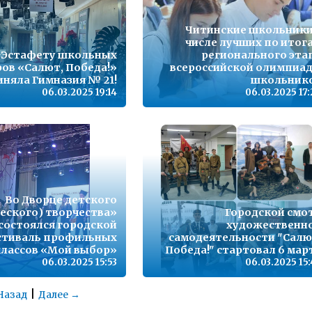
Читинские школьники
числе лучших по итог
Эстафету школьных
регионального эта
ов «Салют, Победа!»
всероссийской олимпиа
иняла Гимназия № 21!
школьник
06.03.2025 19:14
06.03.2025 17
Во Дворце детского
еского) творчества»
Городской смо
состоялся городской
художественн
стиваль профильных
самодеятельности "Салю
классов «Мой выбор»
Победа!" стартовал 6 мар
06.03.2025 15:53
06.03.2025 15
|
Назад
Далее →