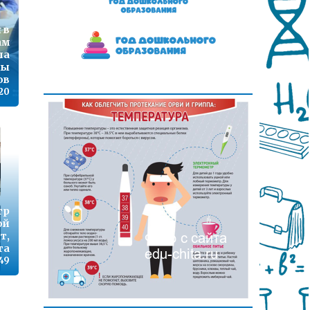
 в
ам
па
ды
ов
:20
тр
ой
т,
та
:49