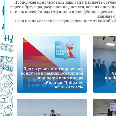
Детской школы искусств №3
Продолжая использовать наш сайт, Вы даете соглас
города Читы стал лауреатом
Дети о
версия браузера, разрешение дисплея, версия операц
Международного детского
список посещённых страниц и проведённое время на
фестиваля культуры "Мост
льготн
данные о
дружбы России и Китая"
Если Вы не согласны с осуществлением такой обра
07.03.2025 12:46
Прими участие в творческом
конкурсе в рамках Всемирной
Ч
школьной олимпиады
пооб
«Великая Победа»!
06.03.2025 22:14