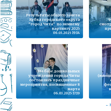
Результаты общего зачета
Кубка городского округа
✨
"город Чита" по зимнему
смотр
картингу 2025
пр
06.03.2025 19:14
На базе дошкольных
учреждений города Читы
(юнош
состоялись праздничные
мероприятия, посвященные 8
фе
марта
06.03.2025 17:19
← 