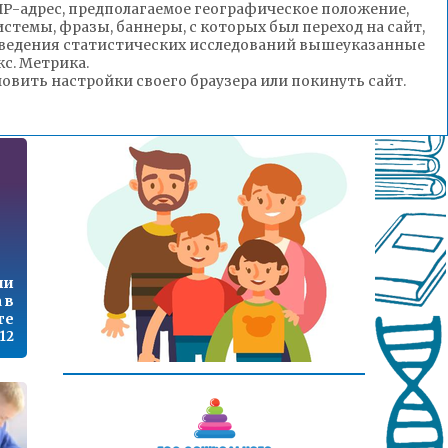
ла
(IP-адрес, предполагаемое географическое положение,
го
стемы, фразы, баннеры, с которых был переход на сайт,
ой
роведения статистических исследований вышеуказанные
по
с. Метрика.
ре
вить настройки своего браузера или покинуть сайт.
:14
ли
 в
те
:12