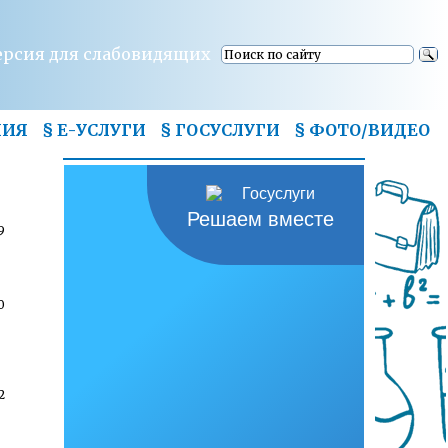
ерсия для слабовидящих
НИЯ
§ Е-УСЛУГИ
§ ГОСУСЛУГИ
§
ФОТО/ВИДЕО
Решаем вместе
9
0
2