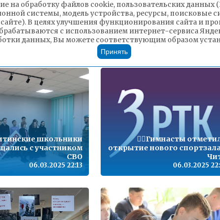
Хохрякова ста
ие на обработку файлов cookie, пользовательских данных 
т 10 до 18 лет смогут
победителем регионально
ионной системы, модель устройства, ресурсы, поисковые си
ездить в поездах по
этапа Всероссийск
 сайте). В целях улучшения функционирования сайта и п
ым тарифам круглый
олимпиады школьников 
брабатываются с использованием интернет-сервиса Яндек
год
литерату
ботки данных, Вы можете соответствующим образом устано
07.03.2025 12:44
06.03.2025 22
Принять
итинские школьники
🤸‍♀️Гимнасты отмети
щались с участником
открытие нового спортзала
СВО
Чи
06.03.2025 22:13
06.03.2025 22