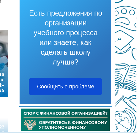
4
Есть предложения по
организации
1
учебного процесса
или знаете, как
сделать школу
7
лучше?
на
рс
9
!»
Сообщить о проблеме
:46
22
ья