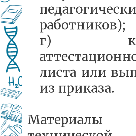
педагогическ
работников);
г) коп
аттестационн
листа или вы
из приказа.
Материалы 
технической