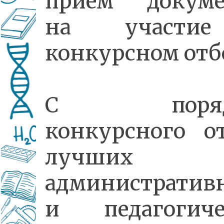
прием докуме
на участи
конкурсном отб
С поряд
конкурсного о
лучших
административ
и педагогиче