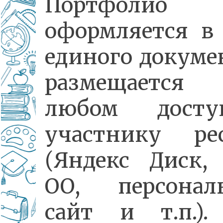
Портфолио
оформляется в
единого докуме
размещаетс
любом досту
участнику рес
(Яндекс Диск,
ОО, персонал
сайт и т.п.).