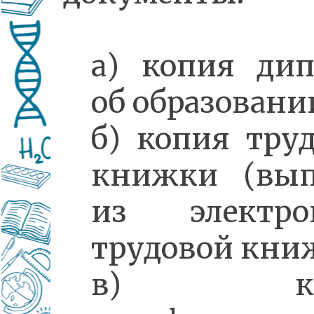
а) копия дип
об образовани
б) копия тру
книжки (вып
из электро
трудовой кни
в) коп