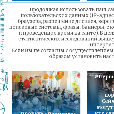
Подробнее...
Продолжая использовать наш сай
пользовательских данных (IP-адрес
Порядок предоставления льготного питани
браузера, разрешение дисплея, верси
малоимущих семей
поисковые системы, фразы, баннеры, с 
Учитель из Читы
Подробнее...
и проведённое время на сайте). В ц
представит
1 и
статистических исследований выше
Забайкальский край
ко
Горячая линия по вопросам школьного обр
интернет
на патриотическом
30-21
Если Вы не согласны с осуществление
форуме в Бресте
Подробнее...
образом установить наст
07.06.2025 15:00
Телефон горячей линии по вопросам орга
дошкольного образования и тел 32-41-13
🔎Перв
Подробнее...
пор
Сейч
могут
кто сд