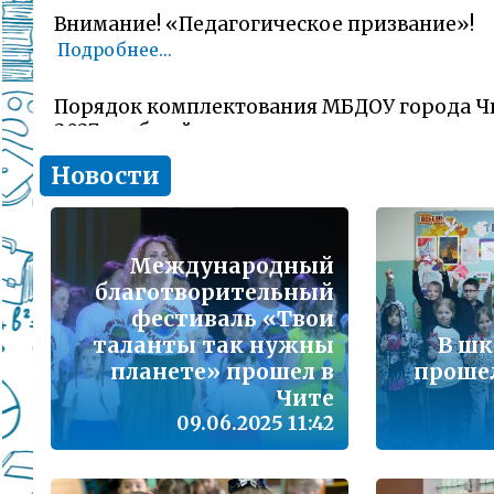
Внимание! «Педагогическое призвание»!
Подробнее...
Порядок комплектования МБДОУ города Ч
2027 учебный год
Подробнее...
Новости
Комитет образования Читы напоминает о 
заявлений об участии в ГИА-11 (ЕГЭ)
Международный
Подробнее...
благотворительный
фестиваль «Твои
В сезон гриппа и острых респираторных и
таланты так нужны
В шк
наша с Вами общая задача – не допустить 
заболеваемости
планете» прошел в
проше
Подробнее...
Чите
09.06.2025 11:42
Лицам, желающим сдать единый государс
(далее ЕГЭ) в 2026 году