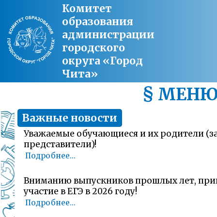
Комитет
образования
администрации
городского
округа «Город
Чита»
§ МЕН
Важные новости
Уважаемые обучающиеся и их родители (
представители)!
Подробнее...
Вниманию выпускников прошлых лет, пр
участие в ЕГЭ в 2026 году!
Подробнее...