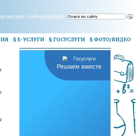
ерсия для слабовидящих
НИЯ
§ Е-УСЛУГИ
§ ГОСУСЛУГИ
§
ФОТО/ВИДЕО
Решаем вместе
9
0
2