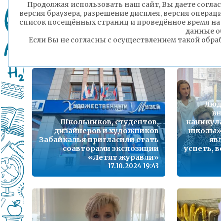
Продолжая использовать наш сайт, Вы даете соглас
Приёмным родителям в Чите
версия браузера, разрешение дисплея, версия операц
расскажут о мерах
список посещённых страниц и проведённое время на
поддержки для семей с
данные о
детьми
«
Если Вы не согласны с осуществлением такой обра
18.10.2024 12:55
Люд
вн
Школьников, студентов,
каникула
дизайнеров и художников
школы»
Забайкалья пригласили стать
яв
соавторами экспозиции
успеть, 
«Летят журавли»
17.10.2024 19:43