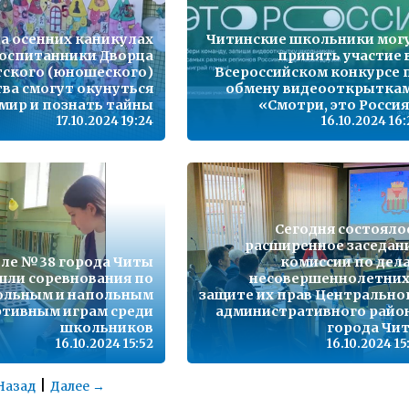
а осенних каникулах
Читинские школьники мог
оспитанники Дворца
принять участие 
тского (юношеского)
Всероссийском конкурсе 
ва смогут окунуться
обмену видеооткрытка
 мир и познать тайны
«Смотри, это Россия
17.10.2024 19:24
16.10.2024 16
Сегодня состояло
расширенное заседан
ле №38 города Читы
комиссии по дел
шли соревнования по
несовершеннолетних
ольным и напольным
защите их прав Центрально
ртивным играм среди
административного райо
школьников
города Чи
16.10.2024 15:52
16.10.2024 15
|
Назад
Далее →