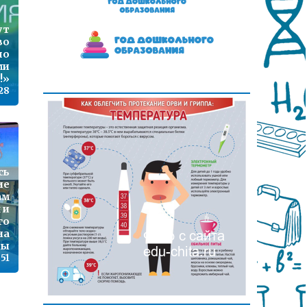
ут
во
по
ми
!»
:28
сь
ие
ам
 и
го
на
ты
:51