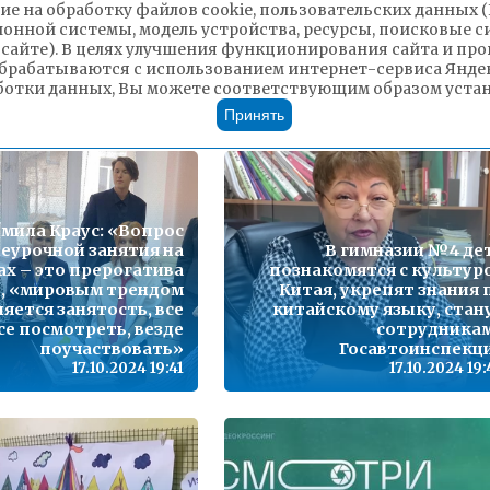
ие на обработку файлов cookie, пользовательских данных 
ионной системы, модель устройства, ресурсы, поисковые си
В школах города Чи
 сайте). В целях улучшения функционирования сайта и п
продолжается городск
брабатываются с использованием интернет-сервиса Яндек
Самый лучший папа»
акция «Открытка для пап
ботки данных, Вы можете соответствующим образом устано
17.10.2024 20:41
17.10.2024 19
Принять
мила Краус: «Вопрос
еурочной занятия на
В гимназии №4 де
х – это прерогатива
познакомятся с культур
, «мировым трендом
Китая, укрепят знания 
ляется занятость, все
китайскому языку, стан
все посмотреть, везде
сотрудника
поучаствовать»
Госавтоинспекц
17.10.2024 19:41
17.10.2024 19