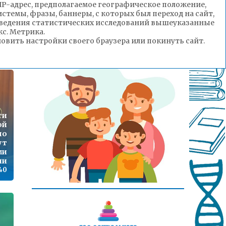
(IP-адрес, предполагаемое географическое положение,
стемы, фразы, баннеры, с которых был переход на сайт,
ты
роведения статистических исследований вышеуказанные
ая
с. Метрика.
ы»
вить настройки своего браузера или покинуть сайт.
:45
ти
ой
по
ут
ми
ии
:40