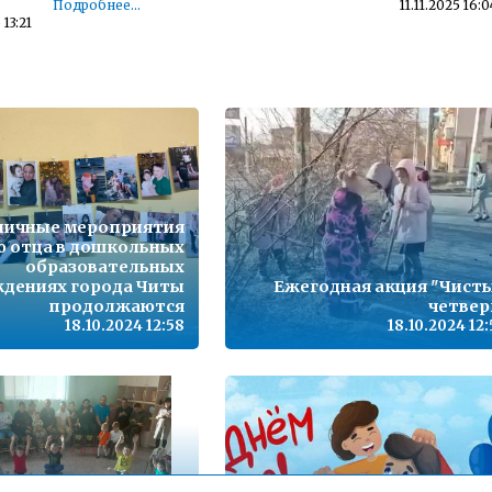
Подробнее...
11.11.2025 16:0
 13:21
Детский телефон доверия
 10:38
Подробнее...
23.11.2022 14:5
,
Телефон горячей линии по вопросам организации и
проведения государственной итоговой аттестации по
образовательным программам основного общего
09:09
образования и среднего общего образования - 35-30-21
Подробнее...
15.10.2021 13:1
ничные мероприятия
ю отца в дошкольных
з
Горячая линия по вопросам школьного образования – 35-
30-21
образовательных
16:06
дениях города Читы
Подробнее...
Ежегодная акция "Чист
24.09.2020 13:0
продолжаются
четвер
18.10.2024 12:58
18.10.2024 12
12:53