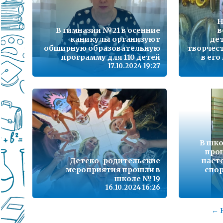
Н
В гимназии №21 в осенние
в
каникулы организуют
де
обширную образовательную
творчест
программу для 110 детей
в его
17.10.2024 19:27
В шко
про
Детско-родительские
наст
мероприятия прошли в
спо
школе №19
16.10.2024 16:26
← 