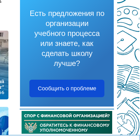
4
Есть предложения по
организации
1
учебного процесса
или знаете, как
сделать школу
7
лучше?
ый
9
г"
Сообщить о проблеме
:56