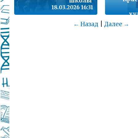
школы
18.03.2026 16:31
ху
гимнас
|
← Назад
Далее →