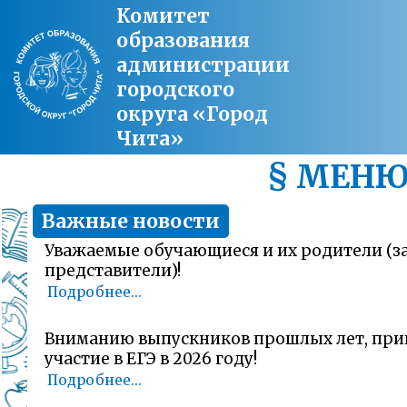
Комитет
образования
администрации
городского
округа «Город
Чита»
§ МЕН
Важные новости
Уважаемые обучающиеся и их родители (
представители)!
Подробнее...
Вниманию выпускников прошлых лет, пр
участие в ЕГЭ в 2026 году!
Подробнее...