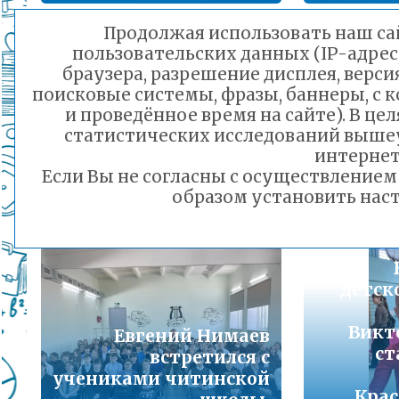
Подробнее...
Продолжая использовать наш сай
В школе №2 города
пользовательских данных (IP-адрес
Порядок предоставления льготного питани
Читы состоялось
В шко
браузера, разрешение дисплея, верси
малоимущих семей
успешное проведение
поисковые системы, фразы, баннеры, с 
Чи
Подробнее...
культурно-
и проведённое время на сайте). В ц
образовательного
статистических исследований выше
соревн
Горячая линия по вопросам школьного обр
проекта под
интернет
мама, я
30-21
Если Вы не согласны с осуществление
названием «Пою тебе,
Подробнее...
образом установить наст
Чита — моё
Отечество!»
Телефон горячей линии по вопросам орга
18.03.2026 17:08
дошкольного образования и тел 32-41-13
Подробнее...
детск
Викт
Евгений Нимаев
ст
встретился с
учениками читинской
Крас