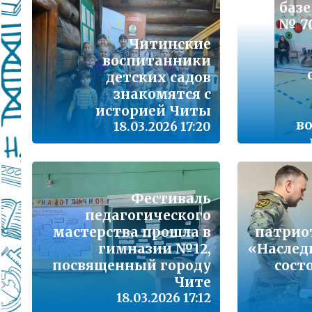
Подробнее...
На базе
№ 7
Школа управленческого резерва: Ваш шанс 
Читинские
Подробнее...
воспитанники
детских садов
ВАШ РЕБЁНОК ИДЁТ В ДЕТСКИЙ САД
знакомятся с
историей Читы
Подробнее...
в
18.03.2026 17:20
Детский телефон доверия
Подробнее...
«Горячая линия» для сообщения информац
Фестиваль
находящихся в социально опасной ситуац
педагогического
Подробнее...
мастерства прошла в
патрио
гимназии №12,
«Наслед
посвященный городу
сост
Телефон горячей линии по вопросам орга
проведения государственной итоговой атт
Чите
образовательным программам основного 
18.03.2026 17:12
образования и среднего общего образовани