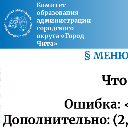
Комитет
образования
администрации
городского
округа «Город
Чита»
§ МЕН
Что
Ошибка: <
Дополнительно: (2, '