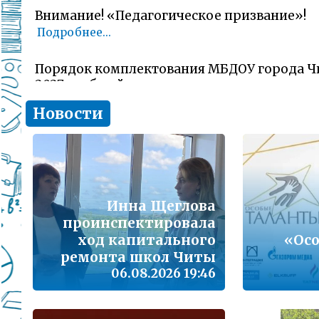
Внимание! «Педагогическое призвание»!
Подробнее...
Порядок комплектования МБДОУ города Ч
2027 учебный год
Подробнее...
Новости
Комитет образования Читы напоминает о 
заявлений об участии в ГИА-11 (ЕГЭ)
Подробнее...
Инна Щеглова
В сезон гриппа и острых респираторных и
проинспектировала
наша с Вами общая задача – не допустить 
заболеваемости
ход капитального
«Ос
Подробнее...
ремонта школ Читы
06.08.2026 19:46
Лицам, желающим сдать единый государс
(далее ЕГЭ) в 2026 году