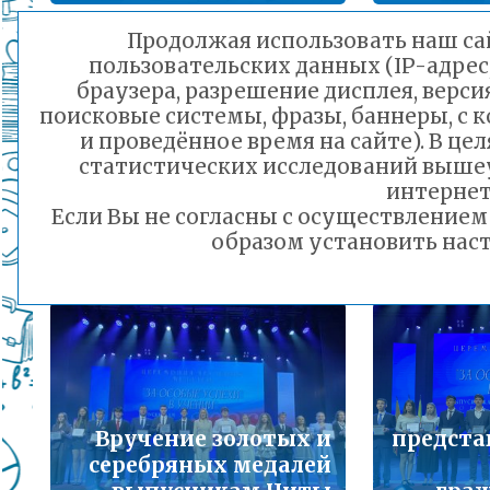
Подробнее...
Продолжая использовать наш сай
пользовательских данных (IP-адрес
Порядок предоставления льготного питани
браузера, разрешение дисплея, верси
малоимущих семей
поисковые системы, фразы, баннеры, с 
Мэр Читы Инна
Подробнее...
и проведённое время на сайте). В ц
Щеглова вручила
статистических исследований выше
медали «Гордость
Порядо
Горячая линия по вопросам школьного обр
интернет
Забайкалья» лучшим
электр
30-21
Если Вы не согласны с осуществление
выпускникам
медици
Подробнее...
образом установить наст
02.07.2026 16:10
Телефон горячей линии по вопросам орга
дошкольного образования и тел 32-41-13
Подробнее...
Вручение золотых и
предста
серебряных медалей