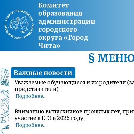
Комитет
образования
администрации
городского
округа «Город
Чита»
§ МЕН
Важные новости
Уважаемые обучающиеся и их родители (
представители)!
Подробнее...
Вниманию выпускников прошлых лет, пр
участие в ЕГЭ в 2026 году!
Подробнее...