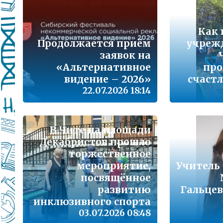
Подробнее...
Школа управленческого резерва: Ваш шанс 
Как 
Подробнее...
Продолжается приём
учреж
заявок на
ВАШ РЕБЁНОК ИДЁТ В ДЕТСКИЙ САД
«Альтернативное
про
видение – 2026»
счастл
Подробнее...
22.07.2026 18:14
Детский телефон доверия
Подробнее...
В Чите на площади
«Горячая линия» для сообщения информац
Декабристов прошло
находящихся в социально опасной ситуац
торжественное
Подробнее...
мероприятие,
Учитель
посвящённое
развитию
Гальцев
Телефон горячей линии по вопросам орга
проведения государственной итоговой атт
инклюзивного спорта
образовательным программам основного 
03.07.2026 08:48
образования и среднего общего образовани