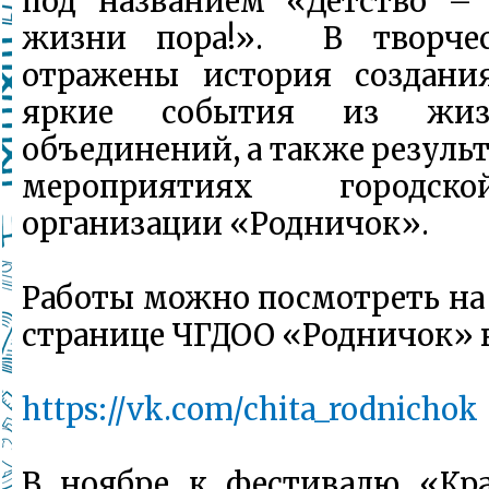
под названием «Детство – 
жизни пора!». В творчес
отражены история создания
яркие события из жиз
объединений, а также результ
мероприятиях городск
организации «Родничок».
Работы можно посмотреть н
странице ЧГДОО «Родничок» 
https://vk.com/chita_rodnichok
В ноябре к фестивалю «Кра