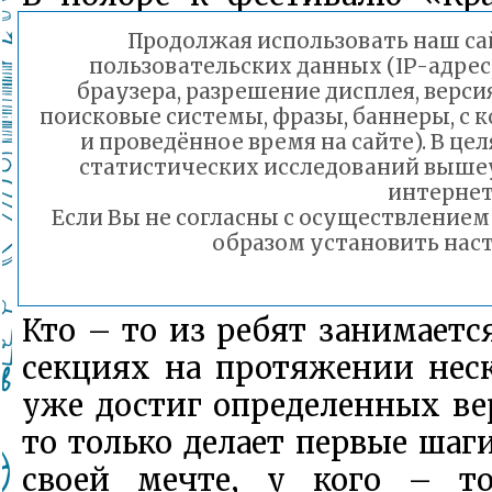
присоединились девчонки 
Продолжая использовать наш сай
увлеченные творчеством
пользовательских данных (IP-адрес
браузера, разрешение дисплея, верси
конструированием и цвет
поисковые системы, фразы, баннеры, с 
настоящее время во вс
и проведённое время на сайте). В ц
статистических исследований выше
объединениях проходит мер
интернет
названием фотогалерея
Если Вы не согласны с осуществление
образом установить наст
увлечений».
Кто – то из ребят занимаетс
секциях на протяжении нес
уже достиг определенных ве
то только делает первые шаги
своей мечте, у кого – т