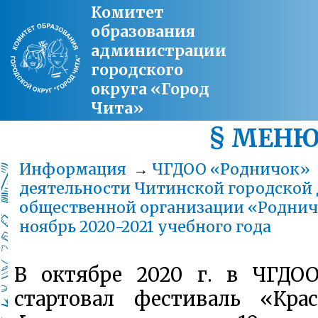
Комитет
образования
администрации
городского
округа «Город
Чита»
§ МЕН
Информация
→
ЧГДОО «Родничок»
деятельности Читинской городской 
общественной организации «Родничо
ноябрь 2020-2021 учебного года
В октябре 2020 г. в ЧГДО
стартовал фестиваль «Крас