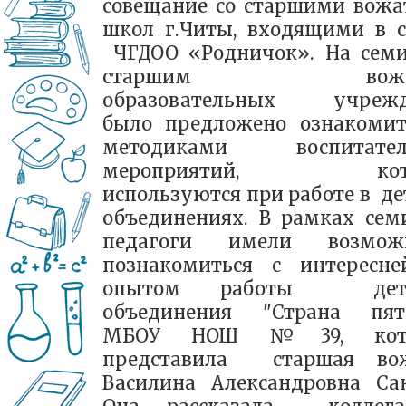
совещание со старшими вож
школ г.Читы, входящими в с
ЧГДОО «Родничок». На сем
старшим вожа
образовательных учрежд
было предложено ознакомит
методиками воспитател
мероприятий, кото
используются при работе в де
объединениях.
В рамках сем
педагоги имели возможн
познакомиться с интересн
опытом работы детс
объединения "Страна пят
МБОУ НОШ №39, кот
представила старшая во
Василина Александровна Сак