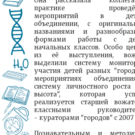
Она рассказала коллег
практике проведён
мероприятий в дет
объединении, с оригинал
названиями и разнообра
формами работы с де
начальных классов. Особо ц
из её выступления, вож
выделили систему монито
участия детей разных "город
мероприятиях объединен
систему личностного роста
высота", которая усп
реализуется старшей вожа
классными руководите
- кураторами "городов" с 2007 
Познавательным и методи