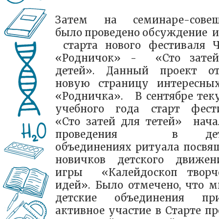
Затем на семинаре-сове
было проведено обсуждение и
старта нового фестиваля 
«Родничок» - «Сто зате
детей». Данный проект о
новую страницу интересны
«Родничка». В сентябре тек
учебного года старт фест
«Сто затей для тетей» нача
проведения в детс
объединениях ритуала посвя
новичков детского движе
игры «Калейдоскоп творч
идей». Было отмечено, что м
детские объединения пр
активное участие в Старте пр