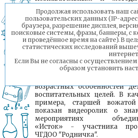
содержательным яви
Продолжая использовать наш сай
выступление старшей во
пользовательских данных (IP-адрес
детского объединения "И
браузера, разрешение дисплея, верси
МБОУ СОШ№ 40 Лар
поисковые системы, фразы, баннеры, с 
Иннокентьевны Барабанщик
и проведённое время на сайте). В ц
которая сделала акцен
статистических исследований выше
особенностях разрабо
интернет
Если Вы не согласны с осуществление
подготовки и реализ
образом установить наст
воспитательного мероприя
учётом специфики объедин
возрастных особенностей де
воспитательных целей. В кач
примера, старшей вожато
показан видеоролик о зна
мероприятиях объедин
«Исток» - участника про
ЧГДОО "Родничка".