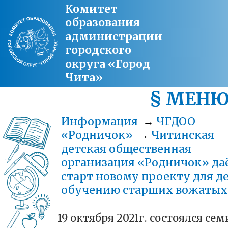
Комитет
образования
администрации
городского
округа «Город
Чита»
§ МЕН
Информация
→
ЧГДОО
«Родничок»
→
Читинская
детская общественная
организация «Родничок» да
старт новому проекту для д
обучению старших вожатых
19 октября 2021г. состоялся се