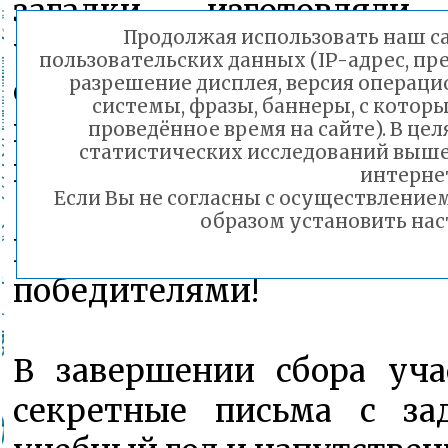
загадки, изготовлял
Продолжая использовать наш сай
учителей и своих близких
пользовательских данных (IP-адрес, пр
семейными традициями, у
разрешение дисплея, версия операци
системы, фразы, баннеры, с котор
первую доврачебную по
проведённое время на сайте). В ц
статистических исследований выш
историческое домино и мн
интерне
Если Вы не согласны с осуществлени
образом установить нас
И с каждой площадки 
победителями!
В завершении сбора уч
секретные письма с за