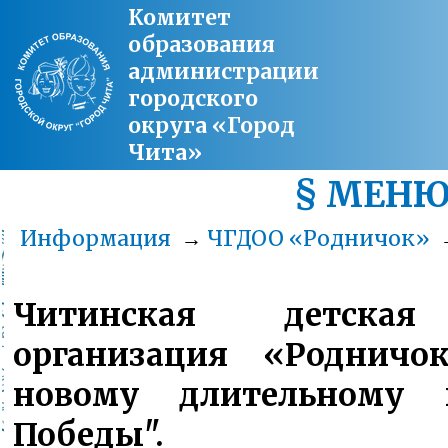
Комитет
образования
администрации
городского
округа «Город
Чита»
§ МЕН
Информация
→
ЧГДОО «Родничок»
Читинская детская
организация «Роднич
новому длительному 
Победы".