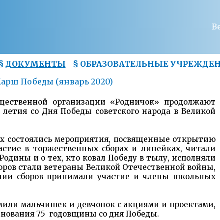
В
§
ДОКУМЕНТЫ
§
ОБРАЗОВАТЕЛЬНЫЕ УЧРЕЖДЕ
арш Победы (январь 2020)
щественной организации «Родничок» продолжают
 летия со Дня Победы советского народа в Великой
иях состоялись мероприятия, посвященные открытию
астие в торжественных сборах и линейках, читали
одины и о тех, кто ковал Победу в тылу, исполняли
оров стали ветераны Великой Отечественной войны,
нии сборов принимали участие и члены школьных
или мальчишек и девчонок с акциями и проектами,
днования 75 годовщины со дня Победы.