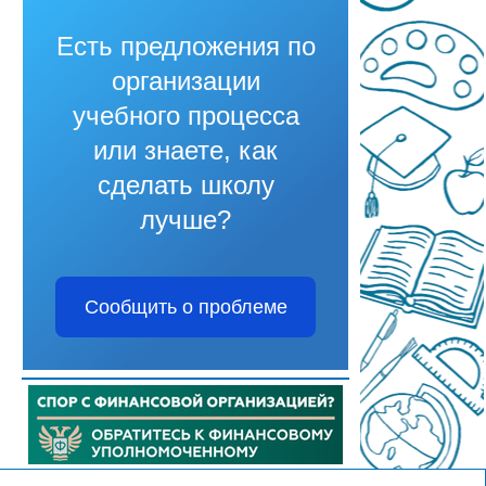
Есть предложения по
организации
учебного процесса
или знаете, как
сделать школу
лучше?
Сообщить о проблеме