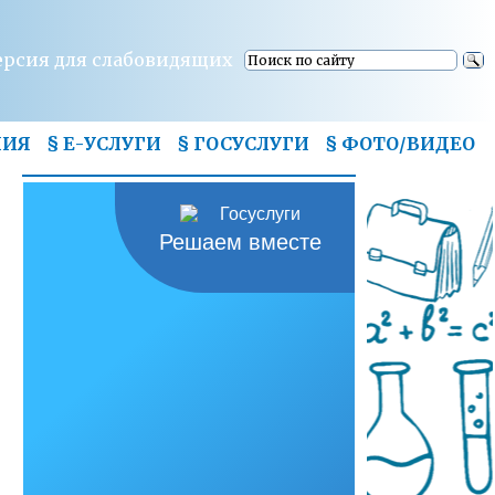
ерсия для слабовидящих
НИЯ
§ Е-УСЛУГИ
§ ГОСУСЛУГИ
§
ФОТО/ВИДЕО
Решаем вместе