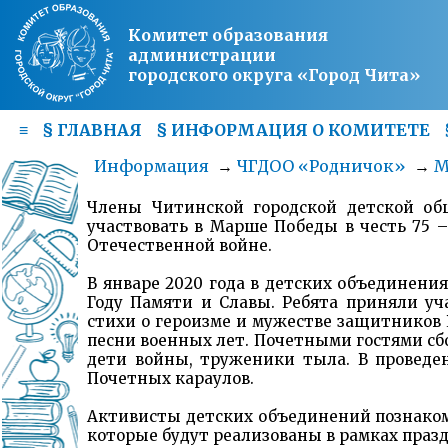
Комитет образования
администрации
городского округа «Город Чита»
≡
§
ГЛАВНАЯ
§
ИНФОРМАЦИЯ О КОМИТЕТЕ
Информация
→
ЧГДОО «Родничок»
→
М
Члены Читинской городской детской об
участвовать в Марше Победы в честь 75 –
Отечественной войне.
В январе 2020 года в детских объединен
Году Памяти и Славы. Ребята приняли уч
стихи о героизме и мужестве защитников Р
песни военных лет. Почетными гостями сб
дети войны, труженики тыла. В проведе
Почетных караулов.
Активисты детских объединений познаком
которые будут реализованы в рамках праз