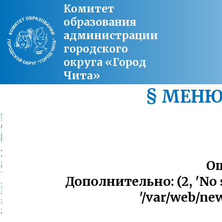
Комитет
образования
администрации
городского
округа «Город
Чита»
§ МЕН
Ош
Дополнительно: (2, 'No su
'/var/web/ne