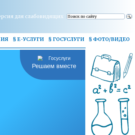
ерсия для слабовидящих
НИЯ
§ Е-УСЛУГИ
§ ГОСУСЛУГИ
§
ФОТО/ВИДЕО
Решаем вместе