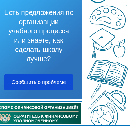
Есть предложения по
организации
учебного процесса
или знаете, как
сделать школу
лучше?
Сообщить о проблеме