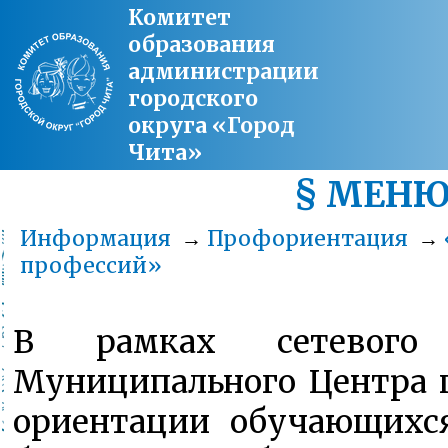
Комитет
образования
администрации
городского
округа «Город
Чита»
§ МЕН
Информация
→
Профориентация
→
профессий»
В рамках сетевого 
Муниципального Центра 
ориентации обучающихс