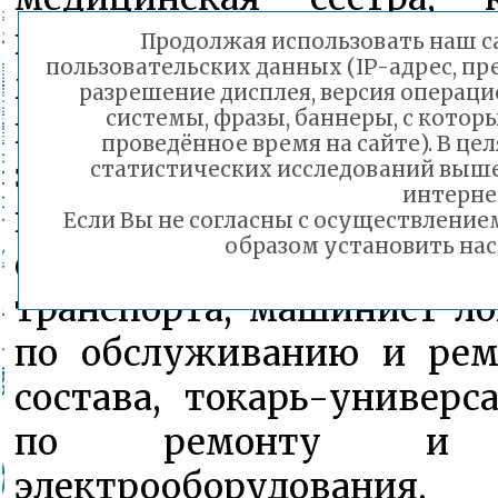
продавец, геолог, мар
Продолжая использовать наш сай
пользовательских данных (IP-адрес, пр
мастер, эколог, страхов
разрешение дисплея, версия операци
системы, фразы, баннеры, с котор
парковое и ландшафтно
проведённое время на сайте). В ц
экономист, механик, з
статистических исследований выш
интерне
коммерция (по отрасля
Если Вы не согласны с осуществлени
образом установить нас
обслуживание и ремонт
транспорта, машинист ло
по обслуживанию и рем
состава, токарь-универс
по ремонту и о
электрооборудования